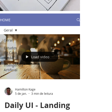
HOME
Geral
Geral
Estudos
de Caso
Load video
em UX
Inteligência
Artificial
Hamilton Kage
5 de jan.
3 min de leitura
Daily UI - Landing