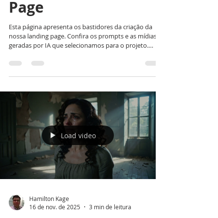
Page
Esta página apresenta os bastidores da criação da
nossa landing page. Confira os prompts e as mídias
geradas por IA que selecionamos para o projeto.
Vídeo Prompt:Cinematic 8-second video for a website
hero header. First-person perspective (POV) from a
customer's seat in a contemporary, cozy boutique
cafe during golden hour. The camera is steady,
focusing on a steaming handcrafted ceramic cup of
coffee on a textured wooden table. Soft amber
sunlight filters through, highlight
Load video
Hamilton Kage
16 de nov. de 2025
3 min de leitura